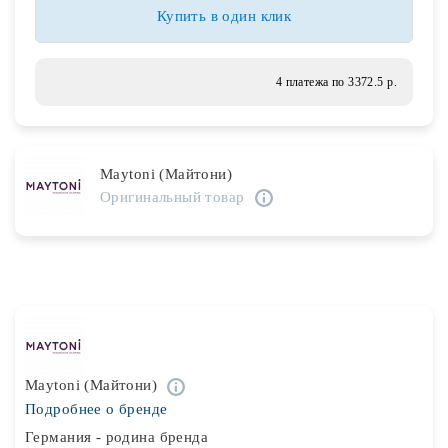
Лампочки
Купить в один клик
Комплектующие
4 платежа по 3372.5 р.
Каталог
Maytoni (Майтони)
Акции
Оригинальный товар
О нас
Частые вопросы
Бренды
База знаний
Maytoni (Майтони)
Контакты
Подробнее о бренде
Германия - родина бренда