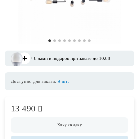
Споты
Уличное освещение
1
2
3
4
5
6
7
8
9
Розетки и выключатели
+ 8 ламп в подарок при заказе до 10.08
Интерьерная подсветка
Доступно для заказа:
9 шт.
Светодиодная лента
Предметы интерьера
13 490
Фонари
Хочу скидку