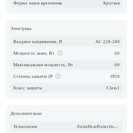
Форма чаши крепления
Круглая
Электрика
Входное напряжение, В
AC 220-240
Мощность ламп, Вт
60
Максимальная мощность, Вт
60
Степень защиты IP
IP20
Класс защиты
Class1
Дополнительно
Технологии
ExtraHeatProtection,ExtraHeatGuard,OriginColor