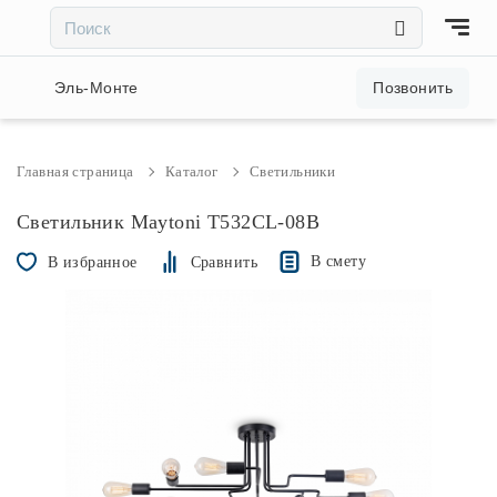
×
×
Акции и скидки
Эль-Монте
Позвонить
Люстры
Главная страница
Каталог
Светильники
Светильники
Светильник Maytoni T532CL-08B
В смету
В избранное
Сравнить
Бра
Настольные лампы
Торшеры
Трековые системы