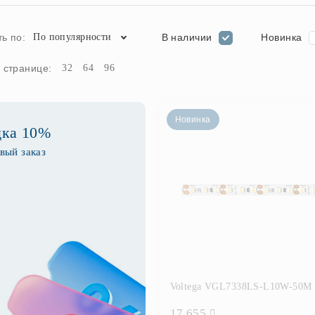
В наличии
Новинка
ь по:
По популярности
 странице:
32
64
96
Новинка
дка 10%
вый заказ
Voltega VGL7338LS-L10W-50M
17 655