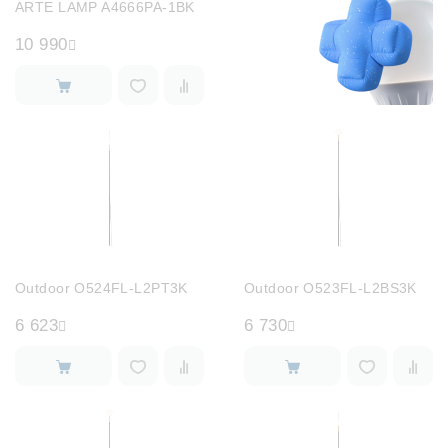
ARTE LAMP A4666PA-1BK
10 990
Outdoor O524FL-L2PT3K
Outdoor O523FL-L2BS3K
6 623
6 730