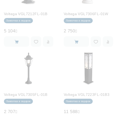
Лампочки
Voltega VGL7212FL-01B
Voltega VGL7306FL-01W
Комплектующие
Лампочки в подарок
Лампочки в подарок
5 104
2 750
Каталог
Акции
О нас
Частые вопросы
Бренды
База знаний
Voltega VGL7305FL-01B
Voltega VGL7223FL-01B3
Контакты
Лампочки в подарок
Лампочки в подарок
2 707
11 588