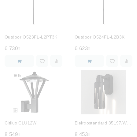
Outdoor O523FL-L2PT3K
Outdoor O524FL-L2B3K
6 730
6 623
Citilux CLU12W
Elektrostandard 35197/W черный
8 549
8 453