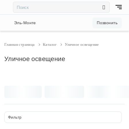
×
×
Акции и скидки
Эль-Монте
Позвонить
Люстры
Главная страница
Каталог
Уличное освещение
Светильники
Уличное освещение
Бра
Настольные лампы
Торшеры
Фильтр
Трековые системы