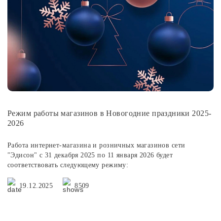
Лампочки
Комплектующие
Каталог
Акции
Режим работы магазинов в Новогодние праздники 2025-
О нас
2026
Частые вопросы
Работа интернет-магазина и розничных магазинов сети
Бренды
"Эдисон" с 31 декабря 2025 по 11 января 2026 будет
соответствовать следующему режиму:
База знаний
19.12.2025
8509
Контакты