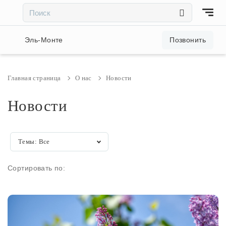
×
×
Акции и скидки
Эль-Монте
Позвонить
Люстры
Главная страница
О нас
Новости
Светильники
Новости
Бра
Темы:
Все
Настольные лампы
Сортировать по:
Торшеры
Трековые системы